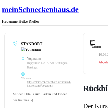
meinSchneckenhaus.de
Hebamme Heike Riefler
STANDORT
Datum
10.06.
Yogaraum
Abgela
Heppstraße 135, 72770 Reutlingen-
Betzingen
Webseite
https://meinschneckenhaus.de/kontakt-
Rückbi
impressum/#yogaraum
Mit den Details zum Parken und Finden
des Raumes :-)
Der Kurs