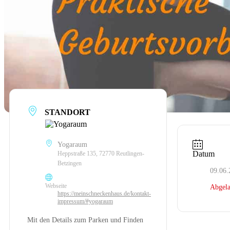
STANDORT
Yogaraum
Datum
Heppstraße 135, 72770 Reutlingen-
Betzingen
09.06.
Webseite
Abgela
https://meinschneckenhaus.de/kontakt-
impressum/#yogaraum
Mit den Details zum Parken und Finden