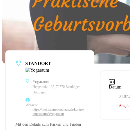
STANDORT
Yogaraum
Datum
Heppstraße 135, 72770 Reutlingen-
Betzingen
04.07.
Webseite
Abgela
https://meinschneckenhaus.de/kontakt-
impressum/#yogaraum
Mit den Details zum Parken und Finden