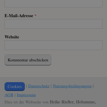
Anbieter
/
Name
Ablaufdatum
Beschreibung
Domäne
thrivecart_v2
.thrivecart.com
Session
Dieses
E-Mail-Adresse
*
Cookie
ermöglicht
den online
Shop und
erhebt keine
Daten.
Website
thrivecart_v2
.kasse.bestell.club
Session
Dieses
Cookie
ermöglicht
den online
Shop und
erhebt keine
Daten.
|
Datenschutz
|
Nutzungsbedingungen
|
Cookies
AGB
|
Impressum
Heike Riefler, Hebamme,
Dies ist die Webseite von