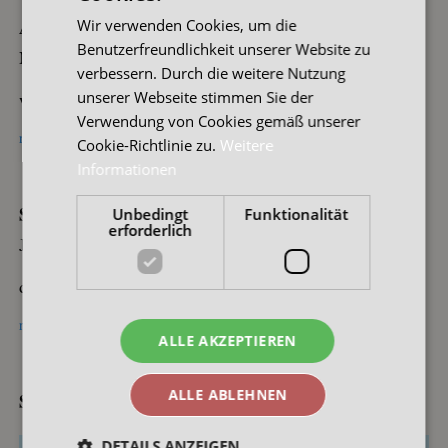
Annika
Wir verwenden Cookies, um die
Benutzerfreundlichkeit unserer Website zu
Nov. 30, 2010 @ 20:25
verbessern. Durch die weitere Nutzung
wow….wie schön und wie wahr…gänsehautfeeling!!!
unserer Webseite stimmen Sie der
Verwendung von Cookies gemäß unserer
reply
link
Cookie-Richtlinie zu.
Weitere
Informationen
Sandra
Unbedingt
Funktionalität
erforderlich
Juli 11, 2011 @ 20:57
das ist ja einfach wunderschön!!!
reply
link
ALLE AKZEPTIEREN
ALLE ABLEHNEN
Schreibe einen Kommentar
DETAILS ANZEIGEN