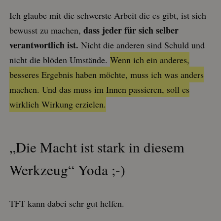
wesentliche Kernfunktionen der Website wie die
Benutzeranmeldung und die Kontoverwaltung.
Ich glaube mit die schwerste Arbeit die es gibt, ist sich
Ohne die unbedingt erforderlichen Cookies kann die
Website nicht ordnungsgemäß verwendet werden.
dass jeder für sich selber
bewusst zu machen,
Name
Anbieter
/
Domäne
Ablaufdatum
verantwortlich ist.
Nicht die anderen sind Schuld und
CookieScriptConsent
1 Monat
CookieScript
nicht die blöden Umstände.
Wenn ich ein anderes,
.meinschneckenhaus.de
besseres Ergebnis haben möchte, muss ich was anders
machen. Und das muss im Innen passieren, soll es
wirklich Wirkung erzielen.
„Die Macht ist stark in diesem
Anbieter
/
Werkzeug“ Yoda ;-)
Name
Ablaufdatum
Beschreibung
Domäne
thrivecart_v2
.thrivecart.com
Session
Dieses
Cookie
ermöglicht
TFT kann dabei sehr gut helfen.
den online
Shop und
erhebt keine