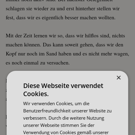
schlagen sie wieder zu und erst hinterher stellen wir
fest, dass wir es eigentlich besser machen wollten.
Mit der Zeit lernen wir so, dass wir hilflos sind, nichts
machen können. Das kann soweit gehen, dass wir den
Kopf nur noch im Sand haben und es nicht mehr wagen,
es noch einmal zu versuchen.
×
Dann bleibt uns nur noch, die Schuld auf die Anderen
Diese Webseite verwendet
zu schieben, denn die könnten ja ganz einfach alles
Cookies.
anders machen. Die können das ja, nur wir nicht.
Wir verwenden Cookies, um die
Benutzerfreundlichkeit unserer Website zu
Leider haben wir nun unsere letzte Macht abgegeben,
verbessern. Durch die weitere Nutzung
unserer Webseite stimmen Sie der
wir können nun nichts mehr machen, außer meckern.
Verwendung von Cookies gemäß unserer