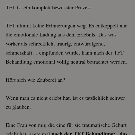
Daten.
TFT ist ein komplett bewusster Prozess.
thrivecart_v2
.kasse.bestell.club
Session
Dieses
Cookie
ermöglicht
den online
TFT nimmt keine Erinnerungen weg. Es entkoppelt nur
Shop und
erhebt keine
die emotionale Ladung aus dem Erlebnis. Das was
Daten.
vorher als schrecklich, traurig, entwürdigend,
schmerzhaft… empfunden wurde, kann nach der TFT
Behandlung emotional völlig neutral betrachtet werden.
Hört sich wie Zauberei an?
Wenn man es nicht erlebt hat, ist es tatsächlich schwer
zu glauben.
Eine Frau von mir, die eine für sie traumatische Geburt
nach der TFT Behandlung: „das
erlebt hat, sagte mal