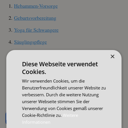
Hebammen-Vorsorge
Geburtsvorbereitung
Yoga für Schwangere
Säuglingspflege
Wochenbett-Betreuung
×
Diese Webseite verwendet
Rückbildung
Cookies.
Mamafitness
Wir verwenden Cookies, um die
Benutzerfreundlichkeit unserer Website zu
Hilfe bei Ängsten vor der Geburt und belastenden
verbessern. Durch die weitere Nutzung
Geburtserlebnissen mit TFT
unserer Webseite stimmen Sie der
Verwendung von Cookies gemäß unserer
Cookie-Richtlinie zu.
Weitere
Terminübersicht
Lageplan und Anfahrt
Informationen