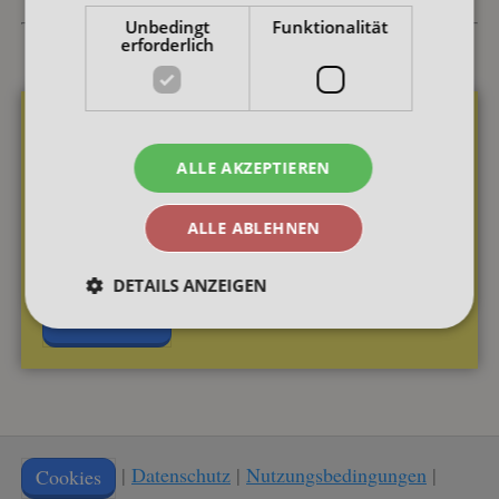
Unbedingt
Funktionalität
erforderlich
Geburtsvorbereitung und Rückbildung zu
Hause
ALLE AKZEPTIEREN
Digitale Möglichkeiten und Angebote für diese
ALLE ABLEHNEN
anspruchsvolle Zeit
DETAILS ANZEIGEN
Hier klicken
Unbedingt erforderlich
Funktionalität
Unbedingt erforderliche Cookies ermöglichen
wesentliche Kernfunktionen der Website wie die
Benutzeranmeldung und die Kontoverwaltung.
Ohne die unbedingt erforderlichen Cookies kann die
|
Datenschutz
|
Nutzungsbedingungen
|
Cookies
Website nicht ordnungsgemäß verwendet werden.