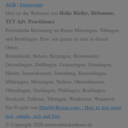
AGB
|
Impressum
Name
Anbieter
/
Domäne
Ablaufdatum
Heike Riefler, Hebamme,
Dies ist die Webseite von
CookieScriptConsent
1 Monat
CookieScript
.meinschneckenhaus.de
TFT Adv. Practitioner
Persönliche Betreuung im Raum Mössingen, Tübingen
und Reutlingen. Bzw. um genau zu sein in diesen
Orten:
Bästenhardt, Belsen, Betzingen, Bronnweiler,
Derendingen, Dußlingen, Gomaringen, Gönningen,
Härten, Immenhausen, Jettenburg, Kusterdingen,
Anbieter
/
Name
Ablaufdatum
Beschreibung
Mähringen, Mössingen, Nehren, Ohmenhausen,
Domäne
thrivecart_v2
.thrivecart.com
Session
Dieses
Ofterdingen, Öschingen, Pfullingen, Reutlingen,
Cookie
ermöglicht
Stockach, Talheim, Tübingen, Wankheim, Wannweil
den online
Shop und
Ein Projekt von
HireMyBrains.com – How to live more
erhebt keine
Daten.
real, simple, rich and free
thrivecart_v2
.kasse.bestell.club
Session
Dieses
© Copyright 2026 meinschneckenhaus.de
Cookie